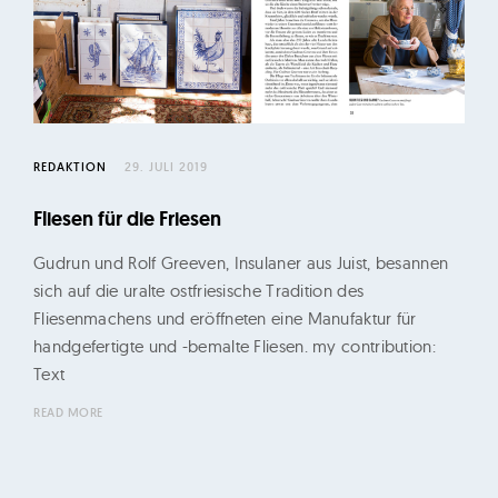
a
k
t
i
o
n
REDAKTION
29. JULI 2019
,
Fliesen für die Friesen
P
r
Gudrun und Rolf Greeven, Insulaner aus Juist, besannen
o
sich auf die uralte ostfriesische Tradition des
d
Fliesenmachens und eröffneten eine Manufaktur für
handgefertigte und -bemalte Fliesen. my contribution:
u
Text
k
t
READ MORE
i
o