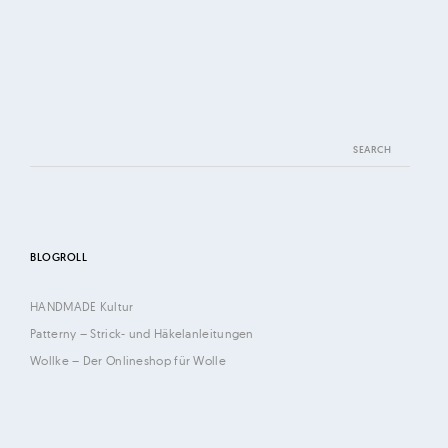
n
–
P
r
i
Search
n
for:
t
u
n
d
BLOGROLL
W
HANDMADE Kultur
e
Patterny – Strick- und Häkelanleitungen
b
Wollke – Der Onlineshop für Wolle