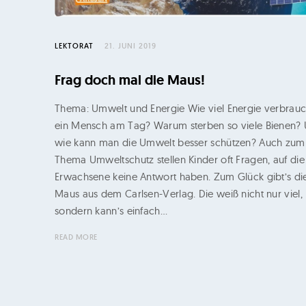
u
k
t
LEKTORAT
21. JUNI 2019
i
Frag doch mal die Maus!
o
Thema: Umwelt und Energie Wie viel Energie verbrauc
n
ein Mensch am Tag? Warum sterben so viele Bienen?
–
wie kann man die Umwelt besser schützen? Auch zum
P
Thema Umweltschutz stellen Kinder oft Fragen, auf die
Erwachsene keine Antwort haben. Zum Glück gibt’s di
r
Maus aus dem Carlsen-Verlag. Die weiß nicht nur viel,
i
sondern kann’s einfach…
n
READ MORE
t
u
n