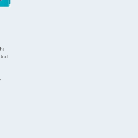
ht
 Und
e